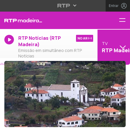
Entrar
RTP Notícias (RTP
NO AR
TV
Madeira)
RTP Madei
Emissão em simultâneo com RTP
Notícias