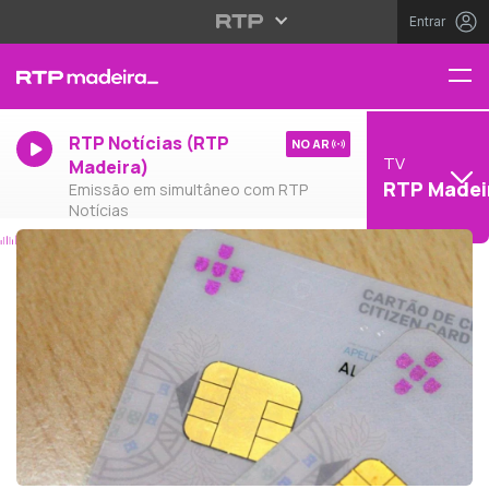
Entrar
RTP Notícias (RTP
NO AR
TV
Madeira)
RTP Madei
Emissão em simultâneo com RTP
Notícias