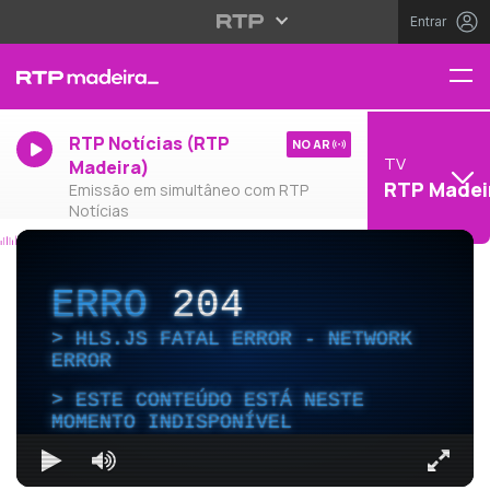
Entrar
RTP Notícias (RTP
NO AR
TV
Madeira)
RTP Madei
Emissão em simultâneo com RTP
Notícias
ERRO
204
HLS.JS FATAL ERROR - NETWORK
ERROR
ESTE CONTEÚDO ESTÁ NESTE
MOMENTO INDISPONÍVEL