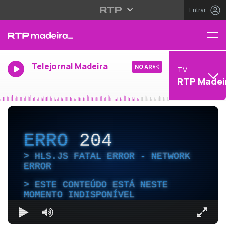
Entrar
Telejornal Madeira
NO AR
TV
RTP Madei
ERRO
204
HLS.JS FATAL ERROR - NETWORK
ERROR
ESTE CONTEÚDO ESTÁ NESTE
MOMENTO INDISPONÍVEL