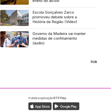
efeito do álcool
Escola Gonçalves Zarco
promoveu debate sobre a
História da Região (Vídeo)
Governo da Madeira vai manter
medidas de confinamento
(áudio)
PUB
Instale a aplicação
RTP Play
ebook da RTP Madeira
nstagram da RTP Madeira