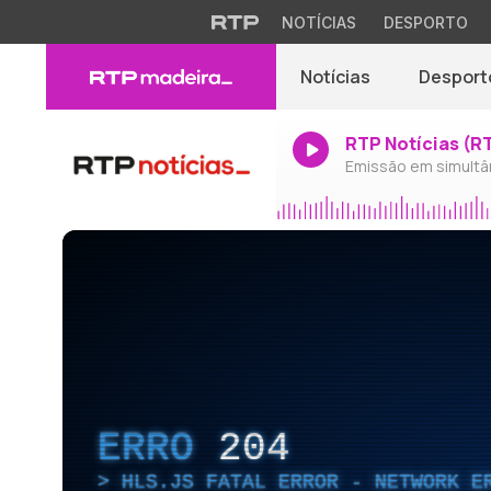
NOTÍCIAS
DESPORTO
Notícias
Desport
RTP Notícias (R
Emissão em simultâ
ERRO
204
HLS.JS FATAL ERROR - NETWORK E