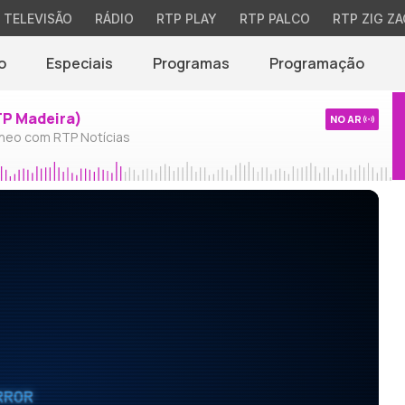
TELEVISÃO
RÁDIO
RTP PLAY
RTP PALCO
RTP ZIG ZA
o
Especiais
Programas
Programação
TP Madeira)
NO AR
neo com RTP Notícias
RROR