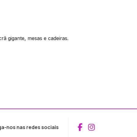
ã gigante, mesas e cadeiras.
Aceder ao Fac
Aceder ao I
ga-nos nas redes sociais