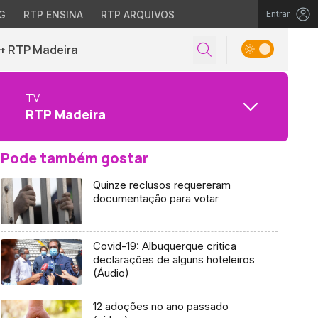
G
RTP ENSINA
RTP ARQUIVOS
Entrar
+ RTP Madeira
TV
RTP Madeira
Pode também gostar
Quinze reclusos requereram
documentação para votar
Covid-19: Albuquerque critica
declarações de alguns hoteleiros
(Áudio)
12 adoções no ano passado