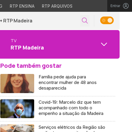
G
RTP ENSINA
RTP ARQUIVOS
Entrar
+ RTP Madeira
TV
RTP Madeira
Pode também gostar
Família pede ajuda para
encontrar mulher de 48 anos
desaparecida
Covid-19: Marcelo diz que tem
acompanhado com todo o
empenho a situação da Madeira
Serviços elétricos da Região são