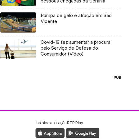
pessoas chegadas da Ucrânia
Rampa de gelo é atração em São
Vicente
Covid-19 fez aumentar a procura
pelo Serviço de Defesa do
Consumidor (Vídeo)
PUB
Instale a aplicação
RTP Play
ebook da RTP Madeira
nstagram da RTP Madeira