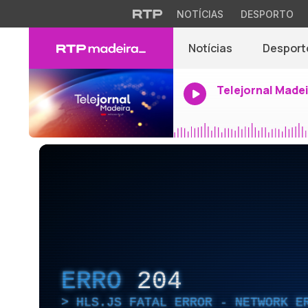
NOTÍCIAS
DESPORTO
Notícias
Desport
Telejornal Made
ERRO
204
HLS.JS FATAL ERROR - NETWORK E