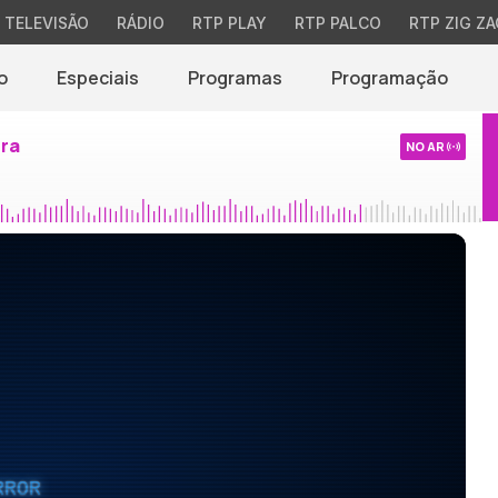
TELEVISÃO
RÁDIO
RTP PLAY
RTP PALCO
RTP ZIG ZA
o
Especiais
Programas
Programação
ira
NO AR
RROR