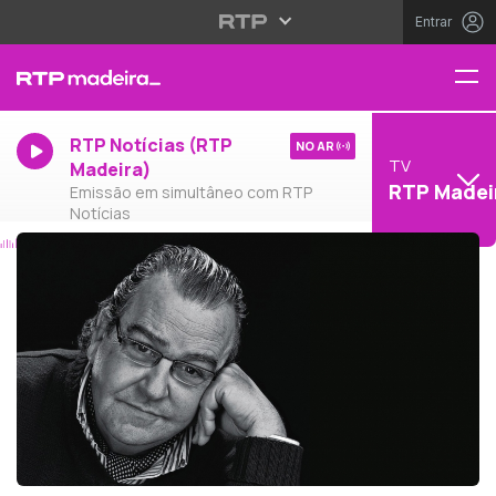
Entrar
RTP Notícias (RTP
NO AR
TV
Madeira)
RTP Madei
Emissão em simultâneo com RTP
Notícias