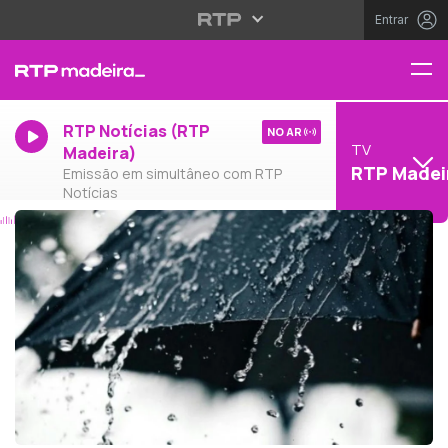
Entrar
RTP Notícias (RTP
NO AR
TV
Madeira)
RTP Madei
Emissão em simultâneo com RTP
Notícias