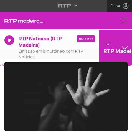
Entrar
RTP Notícias (RTP
NO AR
TV
Madeira)
RTP Madei
Emissão em simultâneo com RTP
Notícias