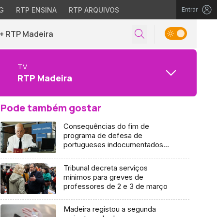
G
RTP ENSINA
RTP ARQUIVOS
Entrar
+ RTP Madeira
TV
RTP Madeira
Pode também gostar
Consequências do fim de
programa de defesa de
portugueses indocumentados
nos EUA ainda incerto
Tribunal decreta serviços
mínimos para greves de
professores de 2 e 3 de março
Madeira registou a segunda