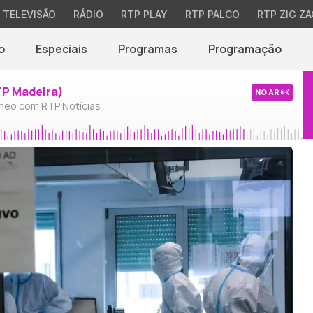
TELEVISÃO
RÁDIO
RTP PLAY
RTP PALCO
RTP ZIG ZA
o
Especiais
Programas
Programação
TP Madeira)
NO AR
neo com RTP Notícias