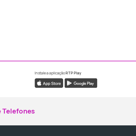
Instale a aplicação
RTP Play
ebook da RTP Madeira
nstagram da RTP Madeira
 Telefones