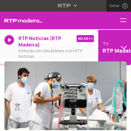
Entrar
RTP Notícias (RTP
NO AR
TV
Madeira)
RTP Madei
Emissão em simultâneo com RTP
Notícias