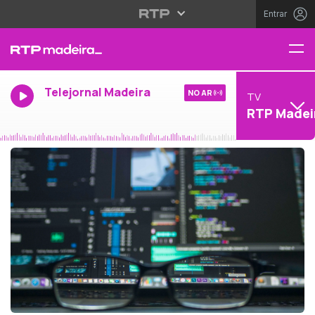
Entrar
Telejornal Madeira
NO AR
TV
RTP Madei