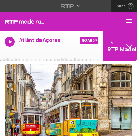
Entrar
Atlântida Açores
NO AR
TV
RTP Madei