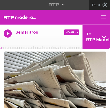
Entrar
Sem Filtros
NO AR
TV
RTP Madei