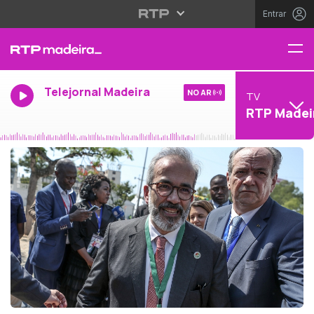
Entrar
Telejornal Madeira
NO AR
TV
RTP Madei