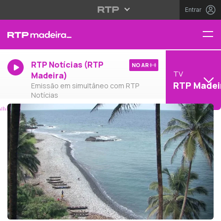
Entrar
RTP Notícias (RTP
NO AR
TV
Madeira)
RTP Madei
Emissão em simultâneo com RTP
Notícias