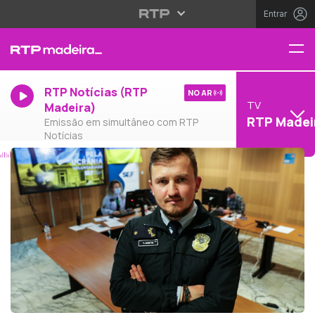
Entrar
RTP Notícias (RTP
NO AR
TV
Madeira)
RTP Madei
Emissão em simultâneo com RTP
Notícias