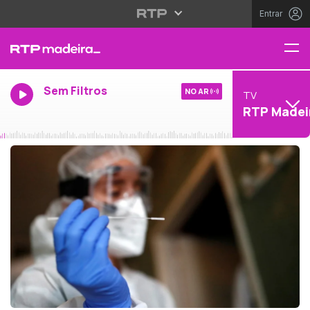
Entrar
Sem Filtros
NO AR
TV
RTP Madei