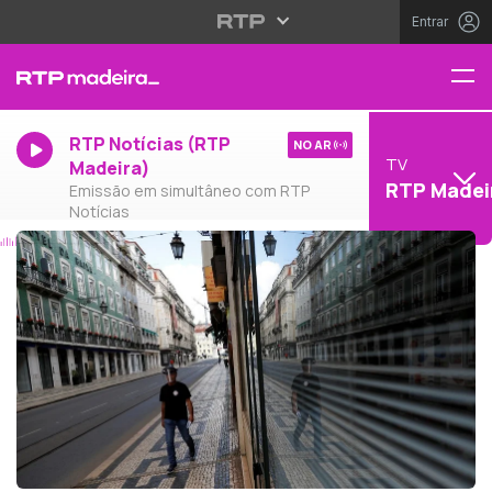
Entrar
RTP Notícias (RTP
NO AR
TV
Madeira)
RTP Madei
Emissão em simultâneo com RTP
Notícias