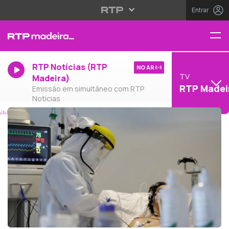
Entrar
RTP Notícias (RTP
NO AR
TV
Madeira)
RTP Madei
Emissão em simultâneo com RTP
Notícias