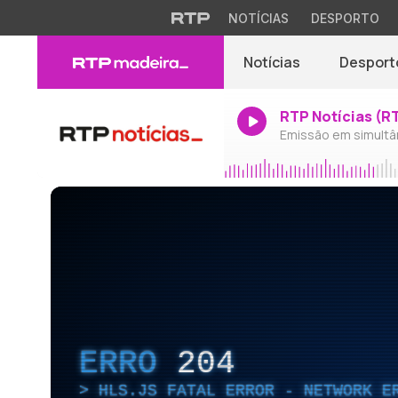
NOTÍCIAS
DESPORTO
Notícias
Desport
RTP Notícias (R
Emissão em simultâ
ERRO
204
HLS.JS FATAL ERROR - NETWORK E