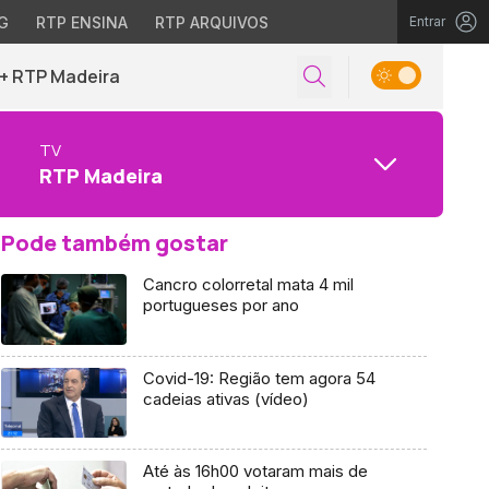
G
RTP ENSINA
RTP ARQUIVOS
Entrar
+ RTP Madeira
TV
RTP Madeira
Pode também gostar
Cancro colorretal mata 4 mil
portugueses por ano
Covid-19: Região tem agora 54
cadeias ativas (vídeo)
Até às 16h00 votaram mais de