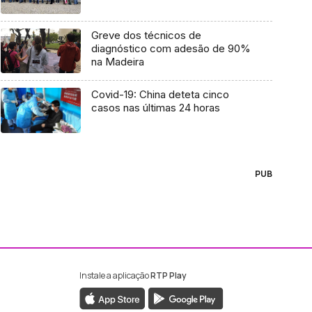
Greve dos técnicos de
diagnóstico com adesão de 90%
na Madeira
Covid-19: China deteta cinco
casos nas últimas 24 horas
PUB
Instale a aplicação
RTP Play
ebook da RTP Madeira
nstagram da RTP Madeira