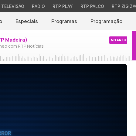
TELEVISÃO
RÁDIO
RTP PLAY
RTP PALCO
RTP ZIG ZA
o
Especiais
Programas
Programação
TP Madeira)
NO AR
neo com RTP Notícias
RROR