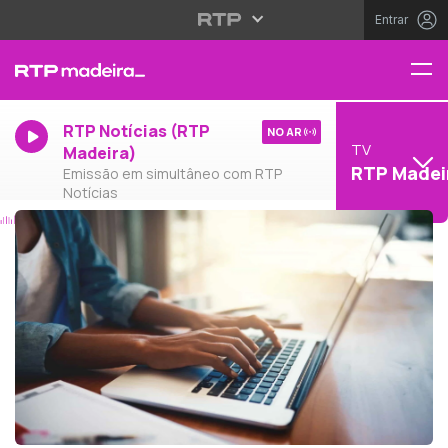
Entrar
RTP Notícias (RTP
NO AR
TV
Madeira)
RTP Madei
Emissão em simultâneo com RTP
Notícias