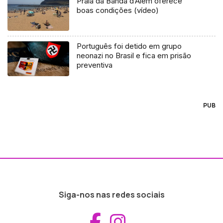
Praia da Banda d’Além oferece
boas condições (vídeo)
Português foi detido em grupo
neonazi no Brasil e fica em prisão
preventiva
PUB
Siga-nos nas redes sociais
Aceder ao Fac
Aceder ao I