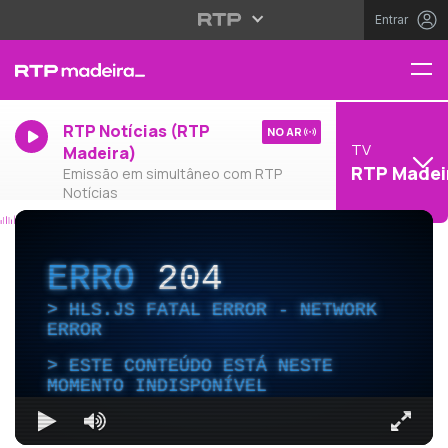
Entrar
RTP Notícias (RTP
NO AR
TV
Madeira)
RTP Madei
Emissão em simultâneo com RTP
Notícias
ERRO
204
HLS.JS FATAL ERROR - NETWORK
ERROR
ESTE CONTEÚDO ESTÁ NESTE
MOMENTO INDISPONÍVEL