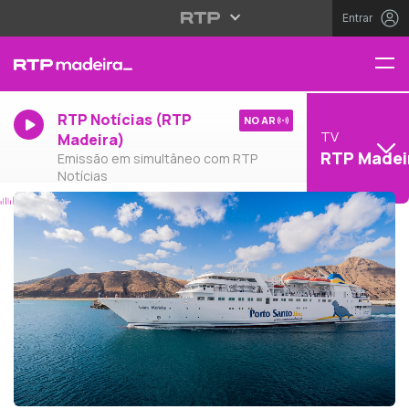
Entrar
RTP Notícias (RTP
NO AR
TV
Madeira)
RTP Madei
Emissão em simultâneo com RTP
Notícias