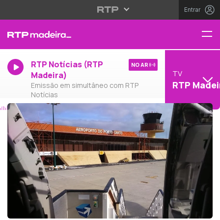
Entrar
RTP Notícias (RTP
NO AR
TV
Madeira)
RTP Madei
Emissão em simultâneo com RTP
Notícias