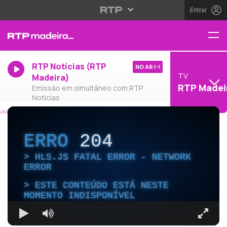
Entrar
RTP Notícias (RTP
NO AR
TV
Madeira)
RTP Madei
Emissão em simultâneo com RTP
Notícias
ERRO
204
HLS.JS FATAL ERROR - NETWORK
ERROR
ESTE CONTEÚDO ESTÁ NESTE
MOMENTO INDISPONÍVEL