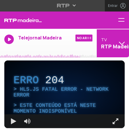
Entrar
Telejornal Madeira
NO AR
TV
RTP Madei
ERRO
204
HLS.JS FATAL ERROR - NETWORK
ERROR
ESTE CONTEÚDO ESTÁ NESTE
MOMENTO INDISPONÍVEL