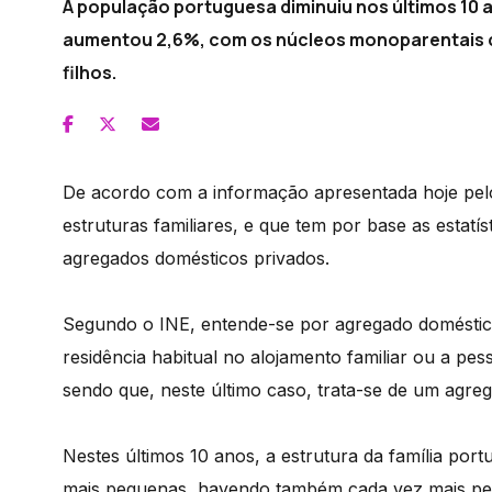
A população portuguesa diminuiu nos últimos 10 
aumentou 2,6%, com os núcleos monoparentais c
filhos.
De acordo com a informação apresentada hoje pelo I
estruturas familiares, e que tem por base as estat
agregados domésticos privados.
Segundo o INE, entende-se por agregado doméstic
residência habitual no alojamento familiar ou a pe
sendo que, neste último caso, trata-se de um agre
Nestes últimos 10 anos, a estrutura da família port
mais pequenas, havendo também cada vez mais pe