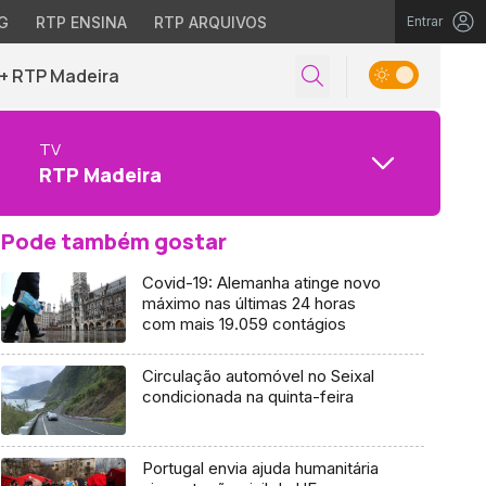
G
RTP ENSINA
RTP ARQUIVOS
Entrar
+ RTP Madeira
TV
RTP Madeira
Pode também gostar
Covid-19: Alemanha atinge novo
máximo nas últimas 24 horas
com mais 19.059 contágios
Circulação automóvel no Seixal
condicionada na quinta-feira
Portugal envia ajuda humanitária