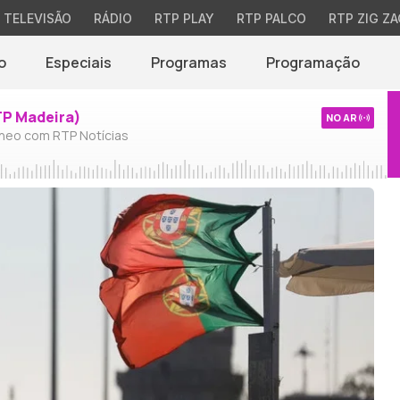
TELEVISÃO
RÁDIO
RTP PLAY
RTP PALCO
RTP ZIG ZA
o
Especiais
Programas
Programação
TP Madeira)
NO AR
neo com RTP Notícias