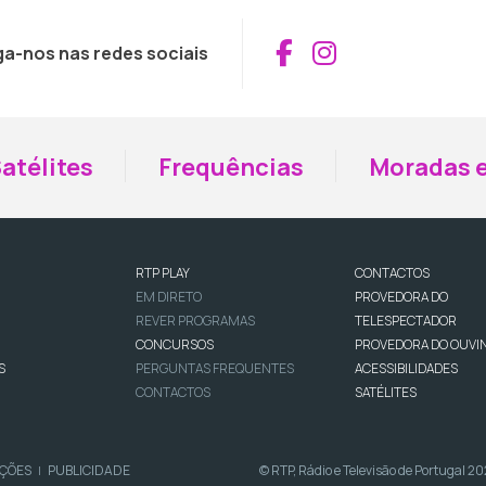
Aceder ao Fac
Aceder ao I
ga-nos nas redes sociais
atélites
Frequências
Moradas e
RTP PLAY
CONTACTOS
EM DIRETO
PROVEDORA DO
REVER PROGRAMAS
TELESPECTADOR
CONCURSOS
PROVEDORA DO OUVI
S
PERGUNTAS FREQUENTES
ACESSIBILIDADES
CONTACTOS
SATÉLITES
IÇÕES
PUBLICIDADE
© RTP, Rádio e Televisão de Portugal 2
|