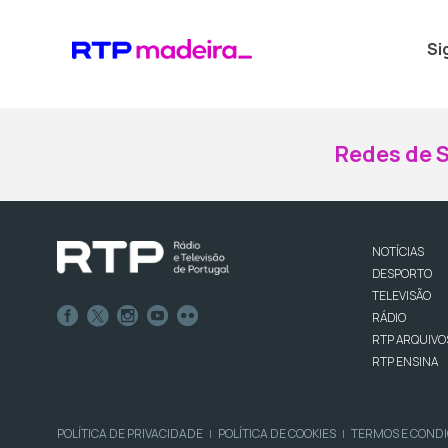
Si
Redes de S
NOTÍCIAS
DESPORTO
TELEVISÃO
RÁDIO
RTP ARQUIVO
RTP ENSINA
POLÍTICA DE PRIVACIDADE
POLÍTICA DE COOKIES
TERMOS E COND
|
|