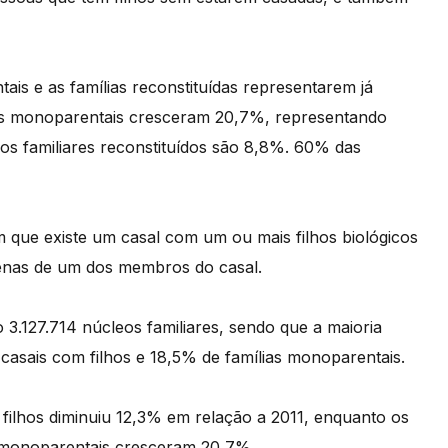
ais e as famílias reconstituídas representarem já
ias monoparentais cresceram 20,7%, representando
eos familiares reconstituídos são 8,8%. 60% das
m que existe um casal com um ou mais filhos biológicos
enas de um dos membros do casal.
3.127.714 núcleos familiares, sendo que a maioria
e casais com filhos e 18,5% de famílias monoparentais.
 filhos diminuiu 12,3% em relação a 2011, enquanto os
s monoparentais cresceram 20,7%.