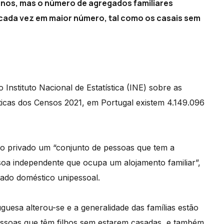
anos, mas o número de agregados familiares
ada vez em maior número, tal como os casais sem
nstituto Nacional de Estatística (INE) sobre as
ísticas dos Censos 2021, em Portugal existem 4.149.096
o privado um “conjunto de pessoas que tem a
ssoa independente que ocupa um alojamento familiar”,
gado doméstico unipessoal.
uguesa alterou-se e a generalidade das famílias estão
ssoas que têm filhos sem estarem casadas, e também