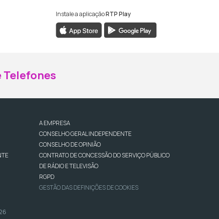
Instale a aplicação
RTP Play
ebook da RTP Madeira
nstagram da RTP Madeira
 Telefones
A EMPRESA
CONSELHO GERAL INDEPENDENTE
CONSELHO DE OPINIÃO
NTE
CONTRATO DE CONCESSÃO DO SERVIÇO PÚBLICO
DE RÁDIO E TELEVISÃO
RGPD
GESTÃO DAS DEFINIÇÕES DE COOKIES
026