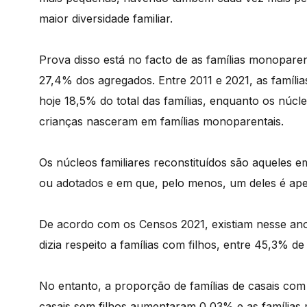
maior diversidade familiar.
Prova disso está no facto de as famílias monoparent
27,4% dos agregados. Entre 2011 e 2021, as famíl
hoje 18,5% do total das famílias, enquanto os núcl
crianças nasceram em famílias monoparentais.
Os núcleos familiares reconstituídos são aqueles e
ou adotados e em que, pelo menos, um deles é ap
De acordo com os Censos 2021, existiam nesse ano 
dizia respeito a famílias com filhos, entre 45,3% d
No entanto, a proporção de famílias de casais com
casais sem filhos aumentaram 0,03% e as família