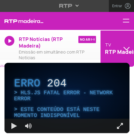
Entrar
RTP Notícias (RTP
NO AR
TV
Madeira)
RTP Madei
Emissão em simultâneo com RTP
Notícias
ERRO
204
HLS.JS FATAL ERROR - NETWORK
ERROR
ESTE CONTEÚDO ESTÁ NESTE
MOMENTO INDISPONÍVEL