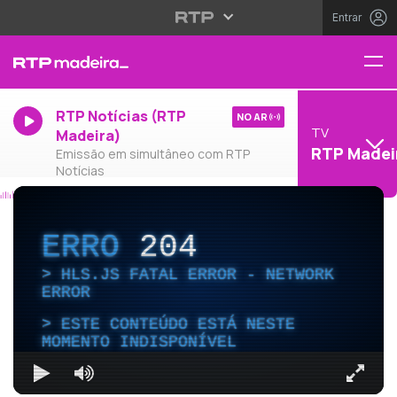
Entrar
RTP Notícias (RTP
NO AR
TV
Madeira)
RTP Madei
Emissão em simultâneo com RTP
Notícias
ERRO
204
HLS.JS FATAL ERROR - NETWORK
ERROR
ESTE CONTEÚDO ESTÁ NESTE
MOMENTO INDISPONÍVEL