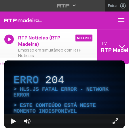
Entrar
RTP Notícias (RTP
NO AR
TV
Madeira)
RTP Madei
Emissão em simultâneo com RTP
Notícias
ERRO
204
HLS.JS FATAL ERROR - NETWORK
ERROR
ESTE CONTEÚDO ESTÁ NESTE
MOMENTO INDISPONÍVEL