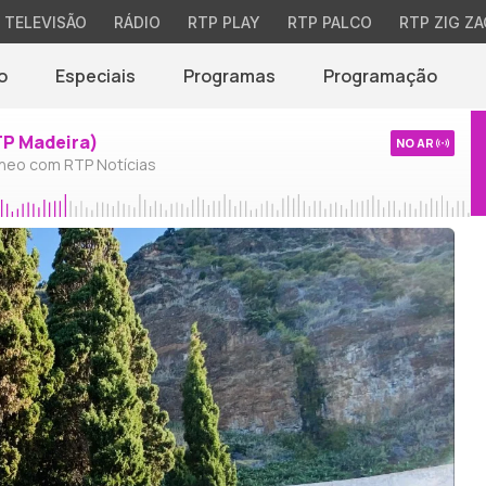
TELEVISÃO
RÁDIO
RTP PLAY
RTP PALCO
RTP ZIG ZA
o
Especiais
Programas
Programação
TP Madeira)
NO AR
neo com RTP Notícias