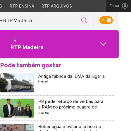
G
RTP ENSINA
RTP ARQUIVOS
Entrar
+ RTP Madeira
TV
RTP Madeira
Pode também gostar
Antiga fábrica da ILMA dá lugar a
hotel
PS pede reforço de verbas para
a RAM no próximo quadro de
apoio
Beber água e evitar o consumo