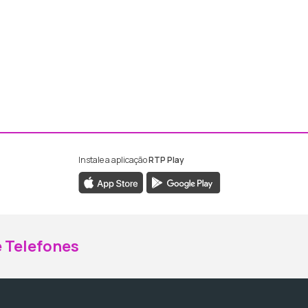
Instale a aplicação
RTP Play
ebook da RTP Madeira
nstagram da RTP Madeira
 Telefones