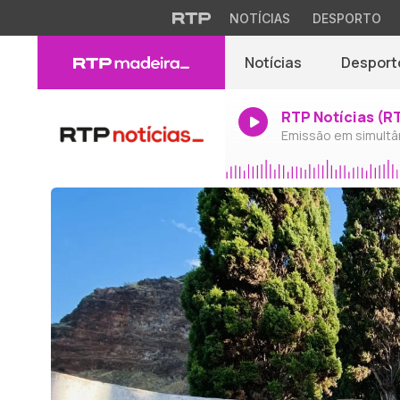
NOTÍCIAS
DESPORTO
Notícias
Desport
RTP Notícias (R
Emissão em simultâ