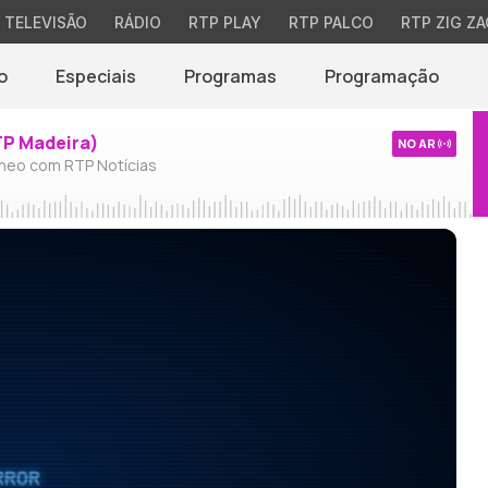
TELEVISÃO
RÁDIO
RTP PLAY
RTP PALCO
RTP ZIG ZA
o
Especiais
Programas
Programação
TP Madeira)
NO AR
neo com RTP Notícias
RROR