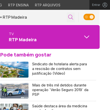
G
RTP ENSINA
RTP ARQUIVOS
Entrar
+ RTP Madeira
TV
RTP Madeira
Pode também gostar
Sindicato de hotelaria alerta para
a rescisão de contratos sem
justificação (Vídeo)
Mais de três mil detidos durante
operação `Verão Seguro 2019` da
PSP
Saúde destaca área da medicina