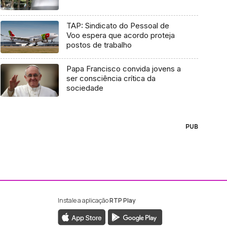
TAP: Sindicato do Pessoal de
Voo espera que acordo proteja
postos de trabalho
Papa Francisco convida jovens a
ser consciência crítica da
sociedade
PUB
Instale a aplicação
RTP Play
ebook da RTP Madeira
nstagram da RTP Madeira