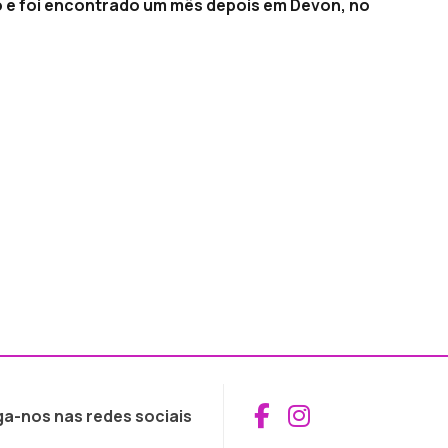
ico e foi encontrado um mês depois em Devon, no
Aceder ao Fac
Aceder ao I
ga-nos nas redes sociais