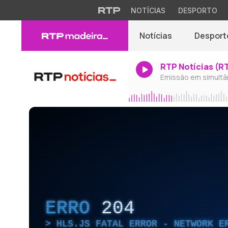
NOTÍCIAS
DESPORTO
Notícias
Desport
RTP Notícias (R
Emissão em simultâ
ERRO
204
HLS.JS FATAL ERROR - NETWORK E