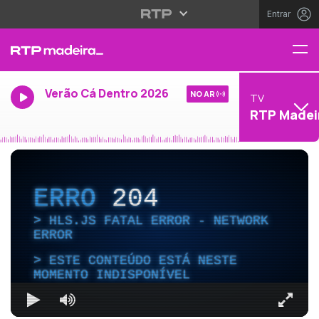
Entrar
Verão Cá Dentro 2026
NO AR
TV
RTP Madei
ERRO
204
HLS.JS FATAL ERROR - NETWORK
ERROR
ESTE CONTEÚDO ESTÁ NESTE
MOMENTO INDISPONÍVEL