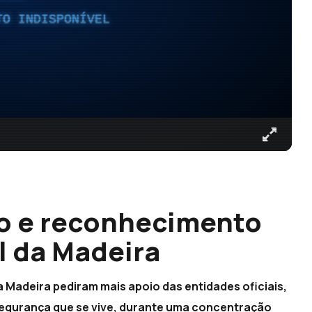
TO INDISPONÍVEL
io e reconhecimento
l da Madeira
 Madeira pediram mais apoio das entidades oficiais,
egurança que se vive, durante uma concentração