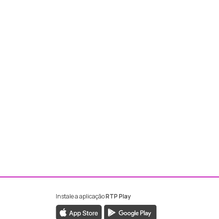
Instale a aplicação
RTP Play
ebook da RTP Madeira
nstagram da RTP Madeira