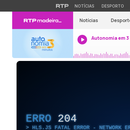
NOTÍCIAS
DESPORTO
Notícias
Desport
Autonomia em 3
ERRO
204
HLS.JS FATAL ERROR - NETWORK E