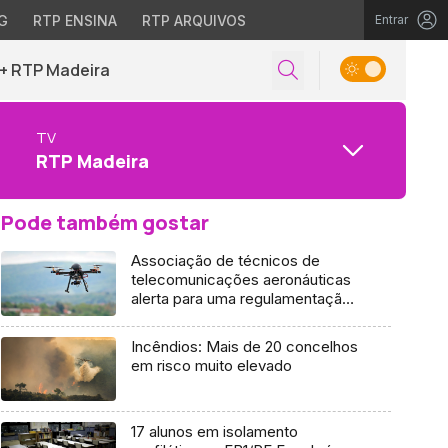
G
RTP ENSINA
RTP ARQUIVOS
Entrar
+ RTP Madeira
TV
RTP Madeira
Pode também gostar
Associação de técnicos de
telecomunicações aeronáuticas
alerta para uma regulamentação
mais apertada na utilização de
drones (Áudio)
Incêndios: Mais de 20 concelhos
em risco muito elevado
17 alunos em isolamento