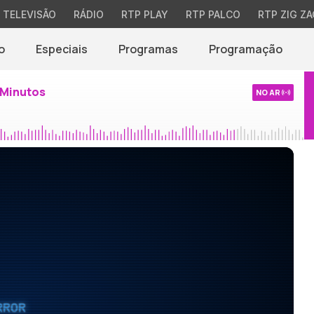
TELEVISÃO
RÁDIO
RTP PLAY
RTP PALCO
RTP ZIG ZA
o
Especiais
Programas
Programação
 Minutos
NO AR
RROR