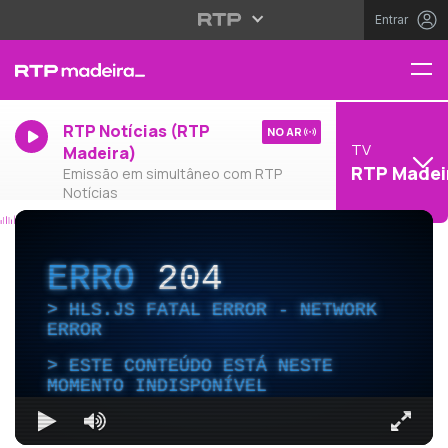
Entrar
RTP Notícias (RTP
NO AR
TV
Madeira)
RTP Madei
Emissão em simultâneo com RTP
Notícias
ERRO
204
HLS.JS FATAL ERROR - NETWORK
ERROR
ESTE CONTEÚDO ESTÁ NESTE
MOMENTO INDISPONÍVEL