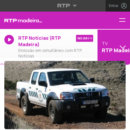
Entrar
RTP Notícias (RTP
NO AR
TV
Madeira)
RTP Madei
Emissão em simultâneo com RTP
Notícias