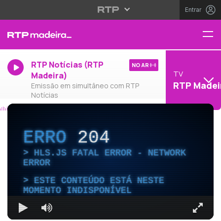
Entrar
RTP Notícias (RTP
NO AR
TV
Madeira)
RTP Madei
Emissão em simultâneo com RTP
Notícias
ERRO
204
HLS.JS FATAL ERROR - NETWORK
ERROR
ESTE CONTEÚDO ESTÁ NESTE
MOMENTO INDISPONÍVEL