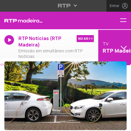
Entrar
RTP Notícias (RTP
NO AR
TV
Madeira)
RTP Madei
Emissão em simultâneo com RTP
Notícias