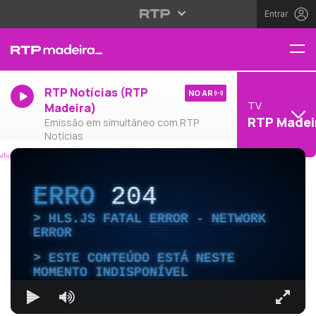
Entrar
RTP Notícias (RTP
NO AR
TV
Madeira)
RTP Madei
Emissão em simultâneo com RTP
Notícias
ERRO
204
HLS.JS FATAL ERROR - NETWORK
ERROR
ESTE CONTEÚDO ESTÁ NESTE
MOMENTO INDISPONÍVEL