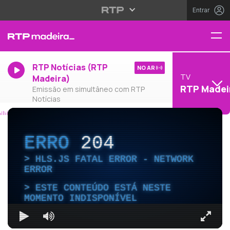
Entrar
RTP Notícias (RTP
NO AR
TV
Madeira)
RTP Madei
Emissão em simultâneo com RTP
Notícias
ERRO
204
HLS.JS FATAL ERROR - NETWORK
ERROR
ESTE CONTEÚDO ESTÁ NESTE
MOMENTO INDISPONÍVEL