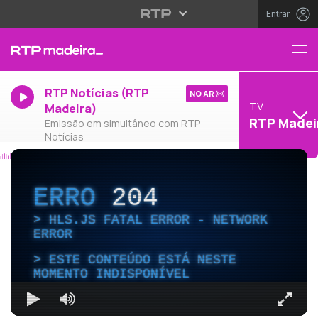
Entrar
RTP Notícias (RTP
NO AR
TV
Madeira)
RTP Madei
Emissão em simultâneo com RTP
Notícias
ERRO
204
HLS.JS FATAL ERROR - NETWORK
ERROR
ESTE CONTEÚDO ESTÁ NESTE
MOMENTO INDISPONÍVEL