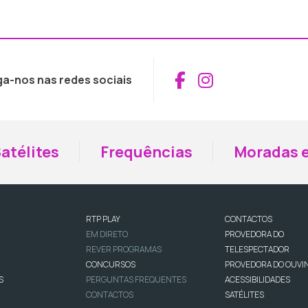
Aceder ao Fac
Aceder ao I
ga-nos nas redes sociais
atélites
Frequências
Moradas e
RTP PLAY
CONTACTOS
EM DIRETO
PROVEDORA DO
REVER PROGRAMAS
TELESPECTADOR
CONCURSOS
PROVEDORA DO OUVI
S
PERGUNTAS FREQUENTES
ACESSIBILIDADES
CONTACTOS
SATÉLITES