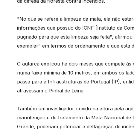
da defesa da floresta contra incêndios.
"No que se refere à limpeza da mata, ela não estar
informações que possuo do ICNF [Instituto da Cons
pugnado para que esta limpeza seja feita", afirmou
exemplar" em termos de ordenamento e que está div
O autarca explicou há dois meses que compete às 
numa faixa mínima de 10 metros, em ambos os lados
passa para a Infraestruturas de Portugal (IP), ent
atravessam o Pinhal de Leiria.
Também um investigador ouvido na altura pela agênc
manutenção e de tratamento da Mata Nacional de L
Grande, poderiam potenciar a deflagração de incênd