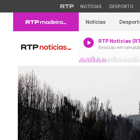
NOTÍCIAS
DESPORTO
Notícias
Desport
RTP Notícias (R
Emissão em simultâ