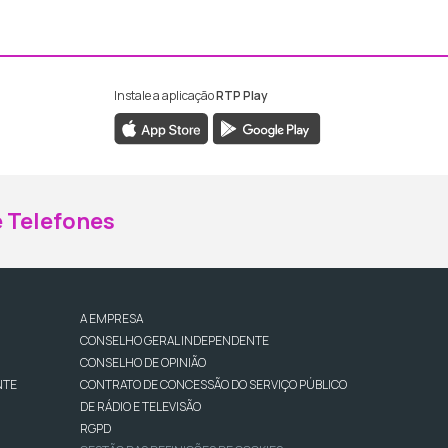
Instale a aplicação
RTP Play
ebook da RTP Madeira
nstagram da RTP Madeira
 Telefones
A EMPRESA
CONSELHO GERAL INDEPENDENTE
CONSELHO DE OPINIÃO
NTE
CONTRATO DE CONCESSÃO DO SERVIÇO PÚBLICO
DE RÁDIO E TELEVISÃO
RGPD