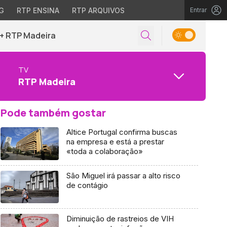
G
RTP ENSINA
RTP ARQUIVOS
Entrar
+ RTP Madeira
TV
RTP Madeira
Pode também gostar
Altice Portugal confirma buscas
na empresa e está a prestar
«toda a colaboração»
São Miguel irá passar a alto risco
de contágio
Diminuição de rastreios de VIH