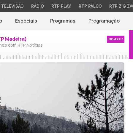
TELEVISÃO
RÁDIO
RTP PLAY
RTP PALCO
RTP ZIG ZA
o
Especiais
Programas
Programação
TP Madeira)
NO AR
neo com RTP Notícias