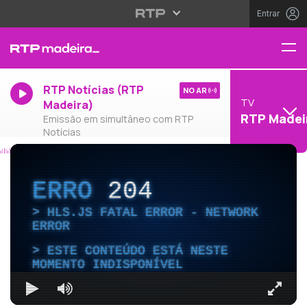
Entrar
RTP Notícias (RTP
NO AR
TV
Madeira)
RTP Madei
Emissão em simultâneo com RTP
Notícias
ERRO
204
HLS.JS FATAL ERROR - NETWORK
ERROR
ESTE CONTEÚDO ESTÁ NESTE
MOMENTO INDISPONÍVEL