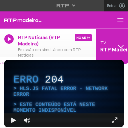
Entrar
RTP Notícias (RTP
NO AR
TV
Madeira)
RTP Madei
Emissão em simultâneo com RTP
Notícias
ERRO
204
HLS.JS FATAL ERROR - NETWORK
ERROR
ESTE CONTEÚDO ESTÁ NESTE
MOMENTO INDISPONÍVEL