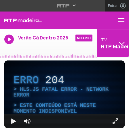
Entrar
Verão Cá Dentro 2026
NO AR
TV
RTP Madei
ERRO
204
HLS.JS FATAL ERROR - NETWORK
ERROR
ESTE CONTEÚDO ESTÁ NESTE
MOMENTO INDISPONÍVEL