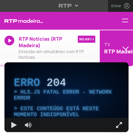
Entrar
RTP Notícias (RTP
NO AR
TV
Madeira)
RTP Madei
Emissão em simultâneo com RTP
Notícias
ERRO
204
HLS.JS FATAL ERROR - NETWORK
ERROR
ESTE CONTEÚDO ESTÁ NESTE
MOMENTO INDISPONÍVEL