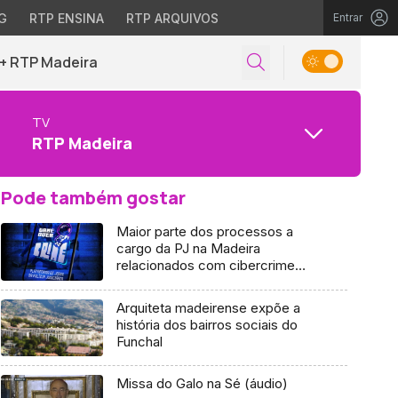
G
RTP ENSINA
RTP ARQUIVOS
Entrar
+ RTP Madeira
TV
RTP Madeira
Pode também gostar
Maior parte dos processos a
cargo da PJ na Madeira
relacionados com cibercrime
(áudio)
Arquiteta madeirense expõe a
história dos bairros sociais do
Funchal
Missa do Galo na Sé (áudio)