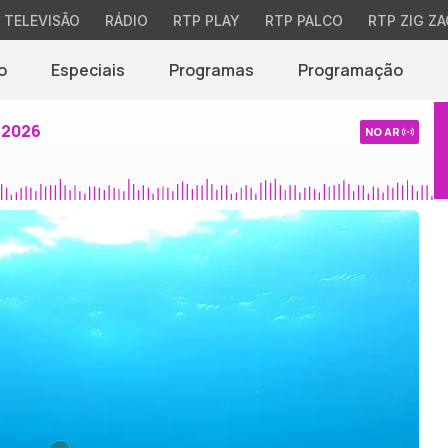
TELEVISÃO
RÁDIO
RTP PLAY
RTP PALCO
RTP ZIG ZA
o
Especiais
Programas
Programação
 2026
NO AR