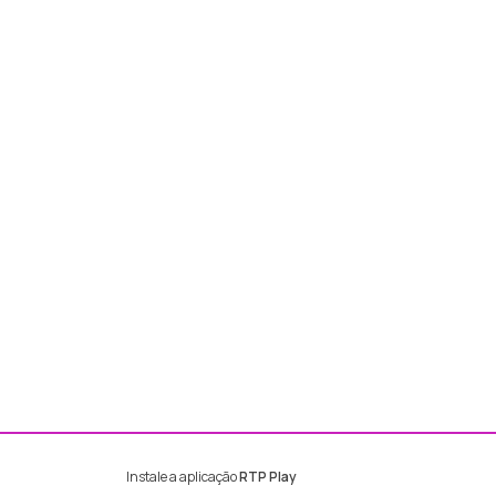
Instale a aplicação
RTP Play