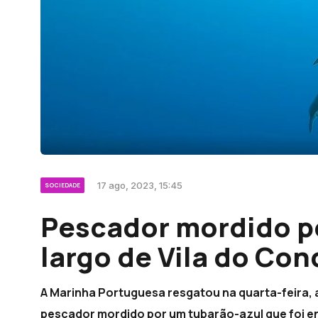
17 ago, 2023, 15:45
SOCIEDADE
Pescador mordido po
largo de Vila do Con
A Marinha Portuguesa resgatou na quarta-feira, a
pescador mordido por um tubarão-azul que foi e