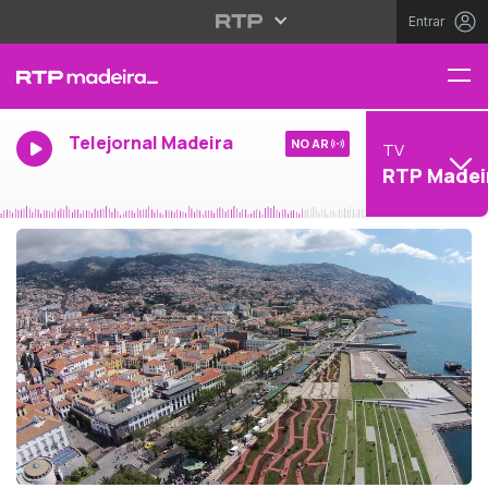
Entrar
Telejornal Madeira
NO AR
TV
RTP Madei