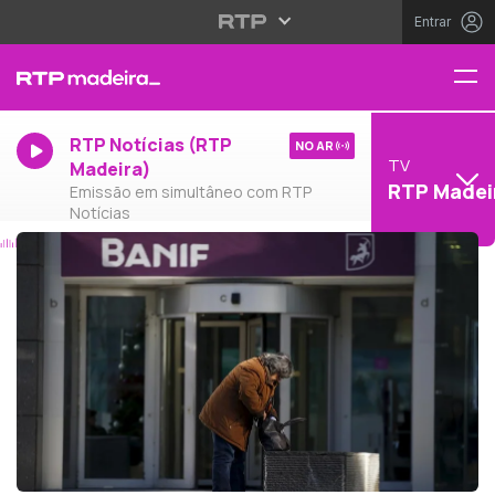
Entrar
RTP Notícias (RTP
NO AR
TV
Madeira)
RTP Madei
Emissão em simultâneo com RTP
Notícias